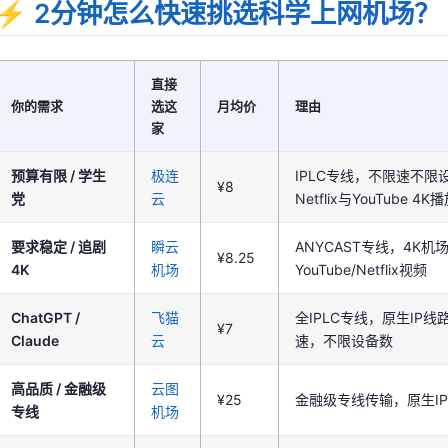
⚡ 2分钟怎么快速挑选科学上网机场？
直接
你的需求
选这
月均价
理由
家
预算有限 / 学生
极连
IPLC专线，不限速不
¥8
党
云
Netflix与YouTube 
要求稳定 / 追剧
瞬云
ANYCAST专线，4K机
¥8.25
4K
机场
YouTube/Netflix视频
ChatGPT /
飞猫
全IPLC专线，原生IP线路，
¥7
Claude
云
速，不限设备数
高品质 / 金融级
云图
¥25
金融级专线传输，原生I
专线
机场