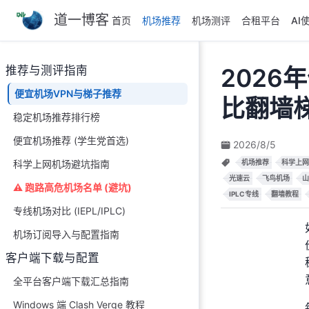
道一博客
跳
首页
机场推荐
机场测评
合租平台
AI
至
主
推荐与测评指南
2026
要
內
便宜机场VPN与梯子推荐
比翻墙
容
稳定机场推荐排行榜
便宜机场推荐 (学生党首选)
2026/8/5
科学上网机场避坑指南
机场推荐
科学上网
光速云
飞鸟机场
山
⚠️ 跑路高危机场名单 (避坑)
IPLC专线
翻墙教程
专线机场对比 (IEPL/IPLC)
机场订阅导入与配置指南
客户端下载与配置
全平台客户端下载汇总指南
Windows 端 Clash Verge 教程