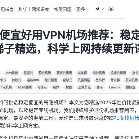
使用指南
科学上网知识库
常见问题
更多
年便宜好用VPN机场推荐：稳
梯子精选，科学上网持续更新
VPN推荐
极连云
瞬云机场
寰宇云机场
光年梯
锦云机场
极速云机场
奈云
水云
秒秒云
迅达VPN
隐云机场
全球云
灵猫网络
星岛梦
青云梯
花云机场
1元机场
2026翻墙
可信云
速界
快狸
边缘节点
影子
Lumina
拼好连
如何挑选稳定便宜的高速机场？本文为您精选2026年性价比最
价机场，以及稳定专线机场。我们持续维护这份机场推荐列表
稳定、最安全的翻墙工具。无论是追求极致速度的
IEPL专线机
意的科学上网方案。
每个机场至少由我试用一周后才决定是否纳入推荐，筛选标准