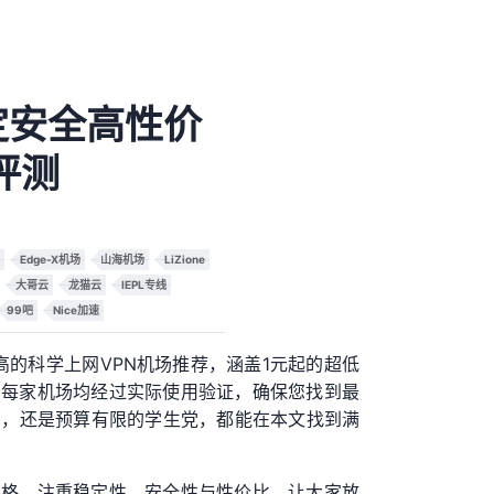
定安全高性价
评测
Edge-X机场
山海机场
LiZione
大哥云
龙猫云
IEPL专线
99吧
Nice加速
高的科学上网VPN机场推荐，涵盖1元起的超低
，每家机场均经过实际使用验证，确保您找到最
场
，还是预算有限的学生党，都能在本文找到满
严格，注重稳定性、安全性与性价比，让大家放