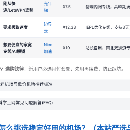
刚从快
光年
¥7.5
物理内网专线，高峰期满
连/LetsVPN迁移
梯
边界
要求极致速度
¥12.33
IEPL优化专线，支持3
云
想要便宜的家宽
Nice
¥10
站长自用，南北双通道
专线/AI解锁
加速
💡
选购铁律
：新用户必选月付套餐，先用再续费，防止踩坑。
1元机场与低价机场推荐标准
科学上网常见问题解答(FAQ)
怎么挑选稳定好用的机场？（本站严选